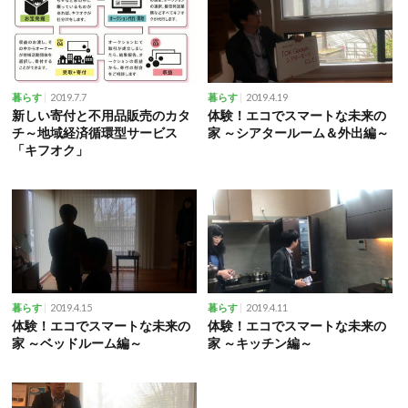
2019.7.7
2019.4.19
暮らす
暮らす
新しい寄付と不用品販売のカタ
体験！エコでスマートな未来の
チ～地域経済循環型サービス
家 ～シアタールーム＆外出編～
「キフオク」
2019.4.15
2019.4.11
暮らす
暮らす
体験！エコでスマートな未来の
体験！エコでスマートな未来の
家 ～ベッドルーム編～
家 ～キッチン編～