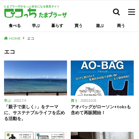
たまプラーザがもっと好きになる発見サイト
検索
食べる
学ぶ
暮らす
買う
遊ぶ
商う
HOME
エコ
エコ
2022.7.9
2020.10.31
学ぶ
買う
「親子で楽しく♪」をテーマ
アオバッグがローソン+toksも
に、サステナブルライフを広め
含めて再販開始！
る活動を。