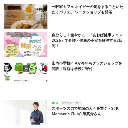
一軒家カフェ ネイビーの旬をまるごといた
だくパフェ。 ワークショップも開催
自分らしく健やかに！「あおば健康フェス
2026」で介護・健康の不安を解消する2日
間！
山内小学校PTAが今年もグッズショップを
開設！収益は学校に寄付
遊ぶ
ロコサポーター
スポーツの力で地域の人々を繋ぐ・STK
Member’s Club白須真介さん