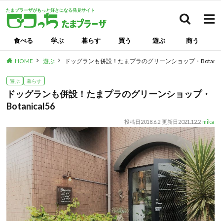
たまプラーザがもっと好きになる発見サイト
検索
食べる
学ぶ
暮らす
買う
遊ぶ
商う
HOME
遊ぶ
ドッグランも併設！たまプラのグリーンショップ・Botanica
遊ぶ
暮らす
ドッグランも併設！たまプラのグリーンショップ・
Botanical56
投稿日
2018.6.2
更新日
2021.12.2
mika