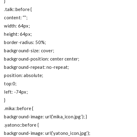
}
.talk::before {
content: “”;
width: 64px;
height: 64px;
border-radius: 50%;
background-size: cover;
background-position: center center;
background-repeat: no-repeat;
position: absolute;
top:0;
left: -74px;
}
.mika::before {
background-image: url(‘mika_icon.jpg’); }
.yatono::before {
background-image: url(‘yatono_icon.jpg’);