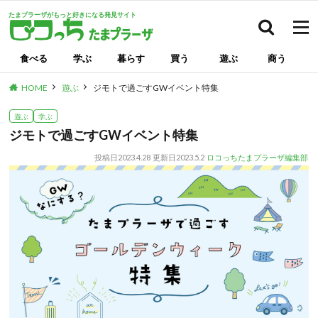
たまプラーザがもっと好きになる発見サイト
検索
食べる
学ぶ
暮らす
買う
遊ぶ
商う
HOME
遊ぶ
ジモトで過ごすGWイベント特集
遊ぶ
学ぶ
ジモトで過ごすGWイベント特集
投稿日
2023.4.28
更新日
2023.5.2
ロコっちたまプラーザ編集部