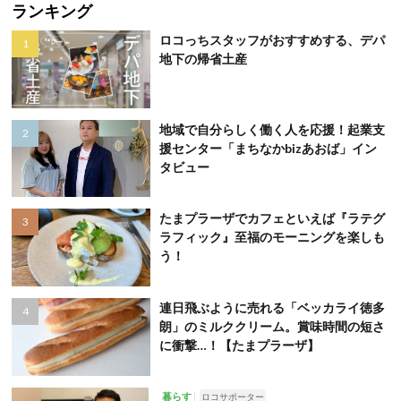
ランキング
ロコっちスタッフがおすすめする、デパ
地下の帰省土産
地域で自分らしく働く人を応援！起業支
援センター「まちなかbizあおば」イン
タビュー
たまプラーザでカフェといえば『ラテグ
ラフィック』至福のモーニングを楽しも
う！
連日飛ぶように売れる「ベッカライ徳多
朗」のミルククリーム。賞味時間の短さ
に衝撃…！【たまプラーザ】
暮らす
ロコサポーター