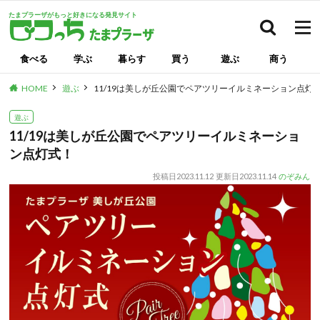
たまプラーザがもっと好きになる発見サイト
検索
食べる
学ぶ
暮らす
買う
遊ぶ
商う
HOME
遊ぶ
11/19は美しが丘公園でペアツリーイルミネーション点灯
遊ぶ
11/19は美しが丘公園でペアツリーイルミネーショ
ン点灯式！
投稿日
2023.11.12
更新日
2023.11.14
のぞみん