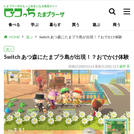
たまプラーザがもっと好きになる発見サイト
検索
食べる
学ぶ
暮らす
買う
遊ぶ
商う
HOME
遊ぶ
Switch あつ森にたまプラ島が出現！？おでかけ体験
遊ぶ
Switch あつ森にたまプラ島が出現！？おでかけ体験
投稿日
2020.12.16
更新日
2021.12.5
藤野 香