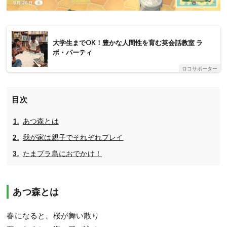
大学生までOK！豊かな人間性を育む英会話教室 ラ
ボ・パーティ
ロコサポーター
目次
あつ森とは
我が家は親子でそれぞれプレイ
たまプラ島におでかけ！
あつ森とは
春になると、桜が舞い散り