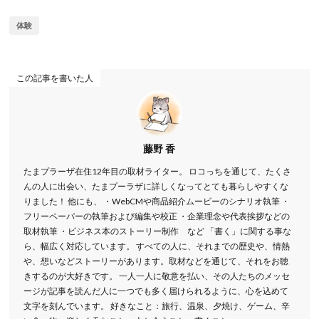
体験
この記事を書いた人
藤野 香
たまプラーザ在住12年目の取材ライター。 ロコっちを通じて、たくさ
んの人に出会い、たまプーラザに詳しくなってとても暮らしやすくな
りました！ 他にも、 ・WebCMや商品紹介ムービーのシナリオ執筆 ・
フリーペーパーの執筆および編集や校正 ・企業理念や代表挨拶などの
取材執筆 ・ビジネス本のストーリー制作 など 「書く」に関する事な
ら、幅広く対応しています。 すべての人に、それまでの歴史や、情熱
や、想いなどストーリーがあります。取材などを通じて、それをお聴
きするのが大好きです。 一人一人に敬意を払い、その人たちのメッセ
ージが記事を読んだ人に一つでも多く届けられるように、心を込めて
文字を刻んでいます。 好きなこと：旅行、温泉、夕焼け、ゲーム、辛