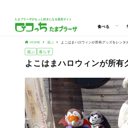
パン
スイーツ
ランチ
カフェ
たまプラーザがもっと好きになる発見サイト
食べる
HOME
遊ぶ
よこはまハロウィンが所有グッズをレンタ
パン
スイーツ
ランチ
カフェ
遊ぶ
暮らす
よこはまハロウィンが所有