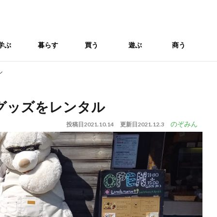
学ぶ
暮らす
買う
遊ぶ
商う
ル
グッズをレンタル
のぞみん
投稿日
2021.10.14
更新日
2021.12.3