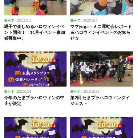
2020.11.5
2020.10.6
暮らす
暮らす
親子で楽しめるハロウィンイベ
ママyoga・ミニ運動会レポート
ント開催！ 11月イベント参加
＆ハロウィンイベントのお知ら
者募集中。
せ☆
2020.10.4
2019.10.22
暮らす
暮らす
今年のたまプラハロウィンの中
第2回 たまプラハロウィンダイ
止が決定
ジェスト