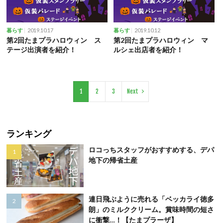
2019.10.17
2019.10.12
暮らす
暮らす
第2回たまプラハロウィン ス
第2回たまプラハロウィン マ
テージ出演者を紹介！
ルシェ出店者を紹介！
1
2
3
Next
ランキング
ロコっちスタッフがおすすめする、デパ
地下の帰省土産
連日飛ぶように売れる「ベッカライ徳多
朗」のミルククリーム。賞味時間の短さ
に衝撃…！【たまプラーザ】