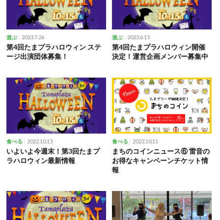
2023.7.26
2023.6.15
遊ぶ
遊ぶ
第4回たまプラハロウィン ステ
第4回たまプラハロウィン開催
ージ出演団体募集！
決定！運営企画メンバー募集中
2022.10.13
2022.10.11
食べる
食べる
いよいよ今週末！第3回たまプ
まちのコインニュース⑥ 雷音の
ラハロウィン最新情報
お得なキャンペーンチケット情
報