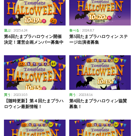
2025.6.24
2024.8.7
遊ぶ
食べる
第6回たまプラハロウィン開催
第5回たまプラハロウィン ステ
決定！運営企画メンバー募集中
ージ出演者募集
2023.10.5
2023.8.16
買う
商う
【随時更新】第４回たまプラハ
第4回たまプラハロウィン協賛
ロウィン最新情報！
募集！