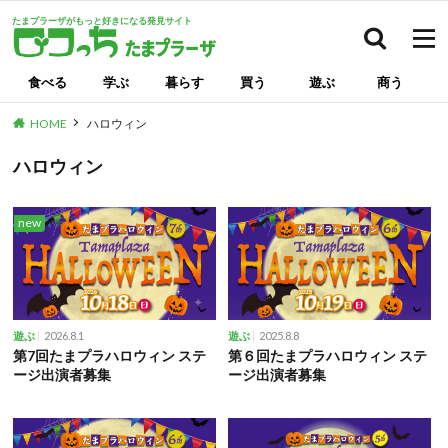
たまプラーザがもっと好きになる発見サイト
検索
食べる
学ぶ
暮らす
買う
遊ぶ
商う
HOME
ハロウィン
ハロウィン
new
2026.8.1
2025.8.8
遊ぶ
遊ぶ
第7回たまプラハロウィン ステ
第６回たまプラハロウィン ステ
ージ出演者募集
ージ出演者募集