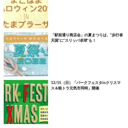
「駅前通り商店会」の夏まつりは、”歩行者
天国”に”スリッパ卓球”も！
12/15（日）「パークフェスタinクリスマ
ス＆軽トラ元気市同時」開催