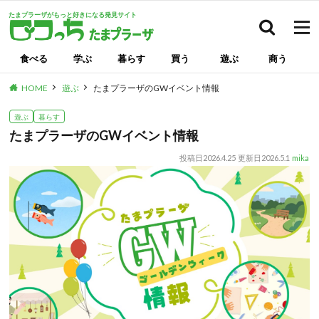
たまプラーザがもっと好きになる発見サイト
検索
食べる
学ぶ
暮らす
買う
遊ぶ
商う
HOME
遊ぶ
たまプラーザのGWイベント情報
遊ぶ
暮らす
たまプラーザのGWイベント情報
投稿日
2026.4.25
更新日
2026.5.1
mika