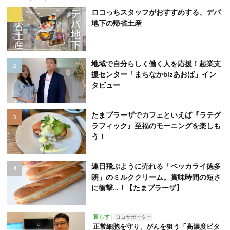
ロコっちスタッフがおすすめする、デパ
地下の帰省土産
地域で自分らしく働く人を応援！起業支
援センター「まちなかbizあおば」イン
タビュー
たまプラーザでカフェといえば『ラテグ
ラフィック』至福のモーニングを楽しも
う！
連日飛ぶように売れる「ベッカライ徳多
朗」のミルククリーム。賞味時間の短さ
に衝撃…！【たまプラーザ】
暮らす
ロコサポーター
正常細胞を守り、がんを狙う「高濃度ビタ