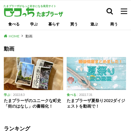
たまプラーザがもっと好きになる発見サイト
検索
食べる
学ぶ
暮らす
買う
遊ぶ
商う
HOME
動画
動画
2022.8.3
2022.7.31
学ぶ
食べる
たまプラーザのユニークな町史
たまプラーザ夏祭り2022ダイジ
「街のはなし」の書籍化！
ェストを動画で！
ランキング