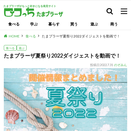
たまプラーザがもっと好きになる発見サイト
検索
食べる
学ぶ
暮らす
買う
遊ぶ
商う
HOME
食べる
たまプラーザ夏祭り2022ダイジェストを動画で！
食べる
遊ぶ
たまプラーザ夏祭り2022ダイジェストを動画で！
投稿日
2022.7.31
のぞみん