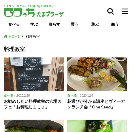
たまプラーザがもっと好きになる発見サイト
検索
食べる
学ぶ
暮らす
買う
遊ぶ
商う
HOME
料理教室
料理教室
2025.2.28
2023.12.4
食べる
食べる
お勧めしたい料理教室の穴場カ
花選びが分かる講座とヴィーガ
フェ「お料理しましょ」
ンランチ会「One Seed」