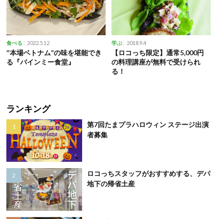
2022.5.12
2018.9.4
食べる
学ぶ
‟本場ベトナム”の味を堪能でき
【ロコっち限定】通常5,000円
る『バインミー食堂』
の料理講座が無料で受けられ
る！
ランキング
第7回たまプラハロウィン ステージ出演
者募集
ロコっちスタッフがおすすめする、デパ
地下の帰省土産