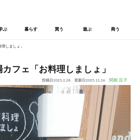
学ぶ
暮らす
買う
遊ぶ
商う
料理しましょ」
場カフェ「お料理しましょ」
関根 且子
投稿日
2025.2.28
更新日
2025.11.26