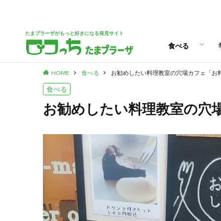
パン
スイーツ
ランチ
カフェ
たまプラーザがもっと好きになる発見サイト
食べる
HOME
食べる
お勧めしたい料理教室の穴場カフェ「お
パン
スイーツ
ランチ
カフェ
食べる
お勧めしたい料理教室の穴