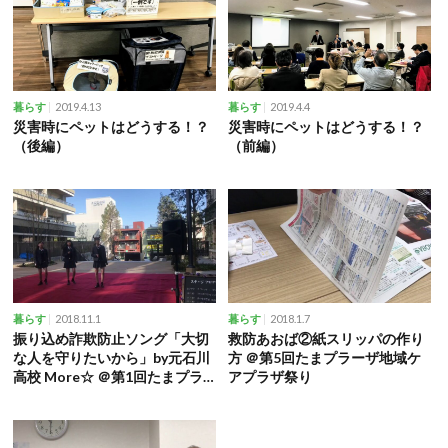
2019.4.13
2019.4.4
暮らす
暮らす
災害時にペットはどうする！？
災害時にペットはどうする！？
（後編）
（前編）
2018.11.1
2018.1.7
暮らす
暮らす
振り込め詐欺防止ソング「大切
救防あおば②紙スリッパの作り
な人を守りたいから」by元石川
方 ＠第5回たまプラーザ地域ケ
高校 More☆ ＠第1回たまプラ
アプラザ祭り
ハロウィン