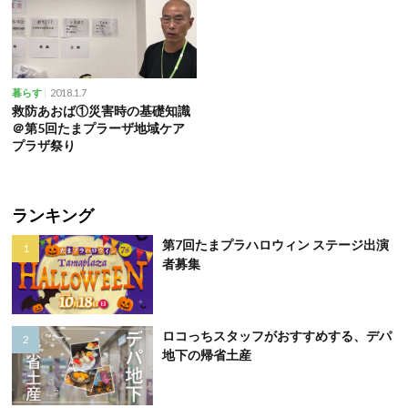
2018.1.7
暮らす
救防あおば①災害時の基礎知識
＠第5回たまプラーザ地域ケア
プラザ祭り
ランキング
第7回たまプラハロウィン ステージ出演
者募集
ロコっちスタッフがおすすめする、デパ
地下の帰省土産