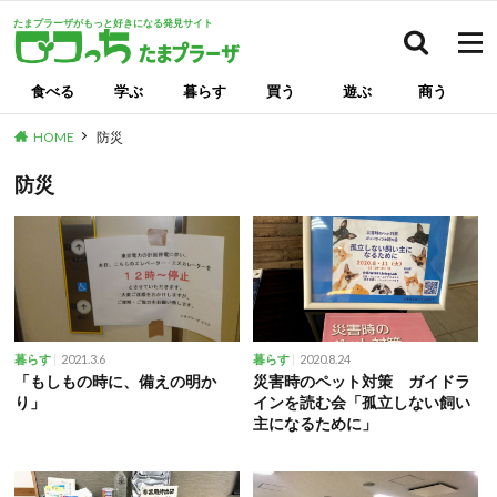
たまプラーザがもっと好きになる発見サイト
検索
食べる
学ぶ
暮らす
買う
遊ぶ
商う
HOME
防災
防災
2021.3.6
2020.8.24
暮らす
暮らす
「もしもの時に、備えの明か
災害時のペット対策 ガイドラ
り」
インを読む会「孤立しない飼い
主になるために」