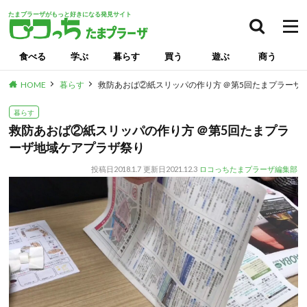
たまプラーザがもっと好きになる発見サイト
食べる
学ぶ
暮らす
買う
遊ぶ
商う
HOME
暮らす
救防あおば②紙スリッパの作り方 ＠第5回たまプラーザ
暮らす
救防あおば②紙スリッパの作り方 ＠第5回たまプラ
ーザ地域ケアプラザ祭り
投稿日
2018.1.7
更新日
2021.12.3
ロコっちたまプラーザ編集部