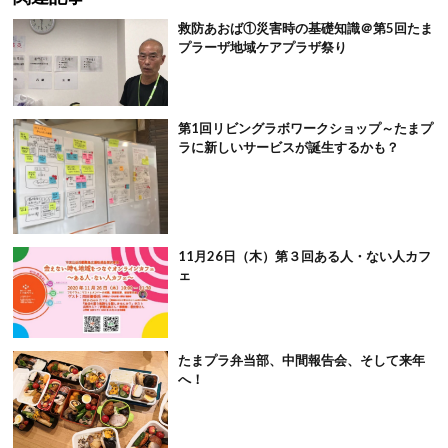
救防あおば①災害時の基礎知識＠第5回たま
プラーザ地域ケアプラザ祭り
第1回リビングラボワークショップ～たまプ
ラに新しいサービスが誕生するかも？
11月26日（木）第３回ある人・ない人カフ
ェ
たまプラ弁当部、中間報告会、そして来年
へ！