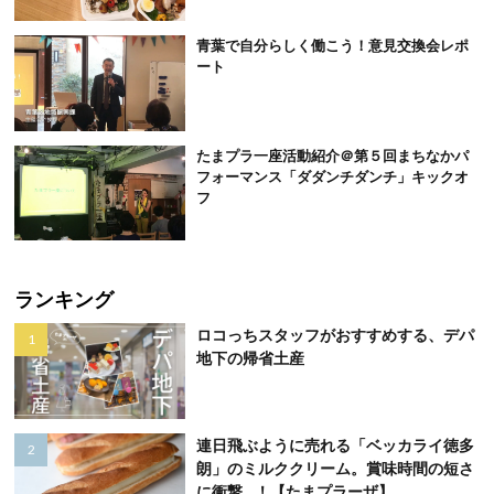
青葉で自分らしく働こう！意見交換会レポ
ート
たまプラ一座活動紹介＠第５回まちなかパ
フォーマンス「ダダンチダンチ」キックオ
フ
ランキング
ロコっちスタッフがおすすめする、デパ
地下の帰省土産
連日飛ぶように売れる「ベッカライ徳多
朗」のミルククリーム。賞味時間の短さ
に衝撃…！【たまプラーザ】