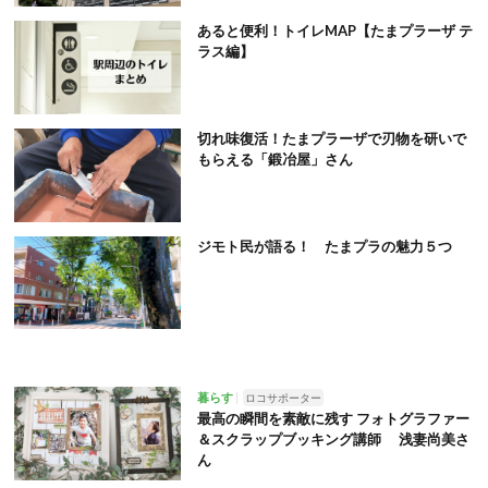
あると便利！トイレMAP【たまプラーザ テ
ラス編】
切れ味復活！たまプラーザで刃物を研いで
もらえる「鍛冶屋」さん
ジモト民が語る！ たまプラの魅力５つ
暮らす
ロコサポーター
最高の瞬間を素敵に残す フォトグラファー
＆スクラップブッキング講師 浅妻尚美さ
ん