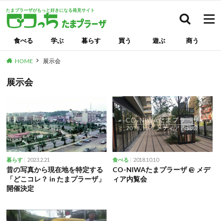
たまプラーザがもっと好きになる発見サイト
検索
食べる
学ぶ
暮らす
買う
遊ぶ
商う
HOME
展示会
展示会
2023.2.21
2018.10.10
暮らす
食べる
昔の写真から現在地を特定する
CO-NIWAたまプラーザ @ メデ
「どこコレ？ in たまプラーザ」
ィア内覧会
開催決定