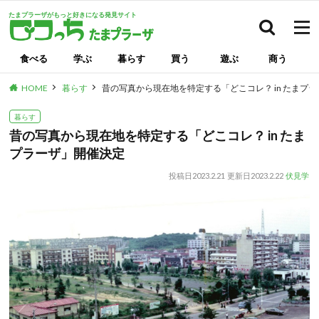
たまプラーザがもっと好きになる発見サイト
検索
食べる
学ぶ
暮らす
買う
遊ぶ
商う
HOME
暮らす
昔の写真から現在地を特定する「どこコレ？ in たまプ
暮らす
昔の写真から現在地を特定する「どこコレ？ in たま
プラーザ」開催決定
投稿日
2023.2.21
更新日
2023.2.22
伏見学