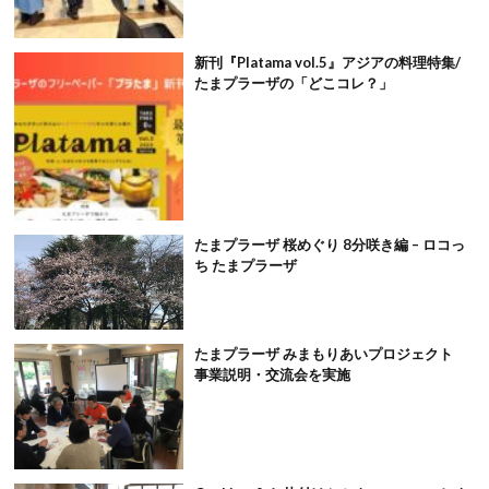
新刊『Platama vol.5』アジアの料理特集/
たまプラーザの「どこコレ？」
たまプラーザ 桜めぐり 8分咲き編 – ロコっ
ち たまプラーザ
たまプラーザ みまもりあいプロジェクト
事業説明・交流会を実施