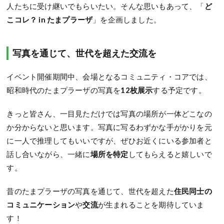
人たちに受け継いでもらいたい。そんな思いもあって、「
ど
こコレ？ in たまプラーザ
」を企画しました。
写真を通じて、世代を超えた交流を
イベント開催期間中、会場となるコミュニティ・コアでは、
昭和時代のたまプラーザの写真を
12枚展示
する予定です。
きっと皆さん、一目見ただけでは写真の場所が一体どこなの
か分からないと思います。写真に写るわずかな手がかりを元
に一人で推理してもいいですが、ぜひお近くにいる参加者と
話し合いながら、一緒に
場所を特定
してもらえると嬉しいで
す。
昔のたまプラーザの写真を通じて、世代を超えた
住民同士の
コミュニケーション
や
交流
が生まれることを期待していま
す！