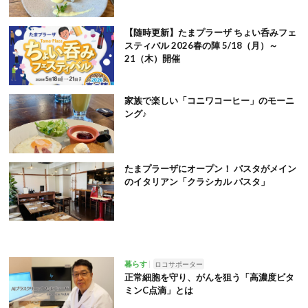
【随時更新】たまプラーザ ちょい呑みフェ
スティバル 2026春の陣 5/18（月）～
21（木）開催
家族で楽しい「コニワコーヒー」のモーニ
ング♪
たまプラーザにオープン！ パスタがメイン
のイタリアン「クラシカル パスタ」
暮らす
ロコサポーター
正常細胞を守り、がんを狙う「高濃度ビタ
ミンC点滴」とは