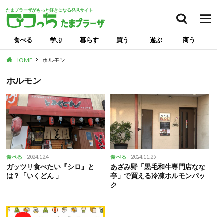
たまプラーザがもっと好きになる発見サイト
検索
食べる
学ぶ
暮らす
買う
遊ぶ
商う
HOME
ホルモン
ホルモン
2024.12.4
2024.11.25
食べる
食べる
ガッツリ食べたい『シロ』と
あざみ野「黒毛和牛専門店なな
は？「いくどん 」
亭」で買える冷凍ホルモンパッ
ク