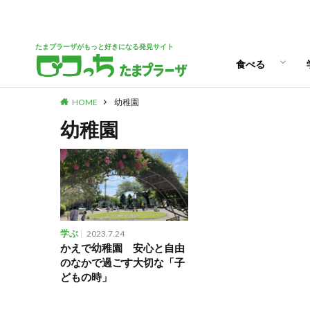
パン
スイーツ
ランチ
カフェ
たまプラーザがもっと好きになる発見サイト
食べる
HOME
幼稚園
パン
スイーツ
ランチ
カフェ
幼稚園
学ぶ
2023.7.24
かえで幼稚園 安心と自由
のなかで過ごす大切な「子
どもの時」