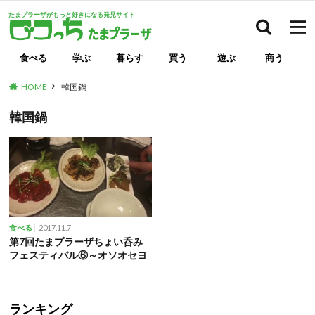
たまプラーザがもっと好きになる発見サイト
検索
食べる
学ぶ
暮らす
買う
遊ぶ
商う
HOME
韓国鍋
韓国鍋
2017.11.7
食べる
第7回たまプラーザちょい呑み
フェスティバル⑥～オソオセヨ
ランキング