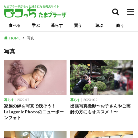
たまプラーザがもっと好きになる発見サイト
検索
食べる
学ぶ
暮らす
買う
遊ぶ
商う
HOME
写真
写真
2022.4.7
2020.10.2
暮らす
暮らす
家族の絆を写真で残そう！
出張写真撮影〜お子さんやご高
LaLagenic Photoのニューボー
齢の方にもオススメ！〜
ンフォト