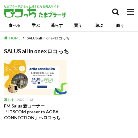
たまプラーザがもっと好きになる発見サイト
検索
食べる
学ぶ
暮らす
買う
遊ぶ
商う
HOME
SALUS all in one×ロコっち
SALUS all in one×ロコっち
2022.11.13
暮らす
FM Salus 新コーナー
「iTSCOM presents AOBA
CONNECTION」へロコっち出
演決定