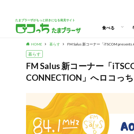
パン
スイーツ
ランチ
カフェ
たまプラーザがもっと好きになる発見サイト
食べる
HOME
暮らす
FM Salus 新コーナー「iTSCOM prese
パン
スイーツ
ランチ
カフェ
暮らす
FM Salus 新コーナー「iTSCOM
CONNECTION」へロコっ