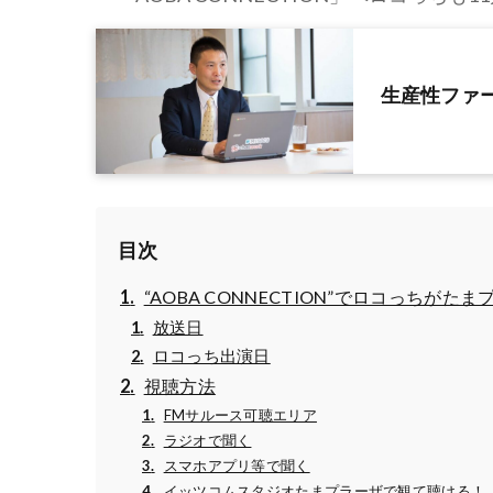
生産性ファ
目次
“AOBA CONNECTION”でロコっちが
放送日
ロコっち出演日
視聴方法
FMサルース可聴エリア
ラジオで聞く
スマホアプリ等で聞く
イッツコムスタジオたまプラーザで観て聴ける！