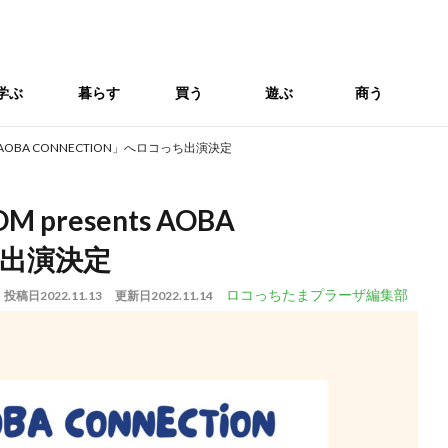
学ぶ
暮らす
買う
遊ぶ
商う
nts AOBA CONNECTION」へロコっち出演決定
 presents AOBA
ち出演決定
ロコっちたまプラーザ編集部
投稿日
2022.11.13
更新日
2022.11.14