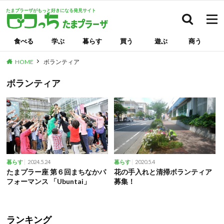
たまプラーザがもっと好きになる発見サイト
検索
食べる
学ぶ
暮らす
買う
遊ぶ
商う
HOME
ボランティア
ボランティア
2024.5.24
2020.5.4
暮らす
暮らす
たまプラー座 第６回まちなかパ
花の手入れと清掃ボランティア
フォーマンス 「Ubuntai」
募集！
ランキング