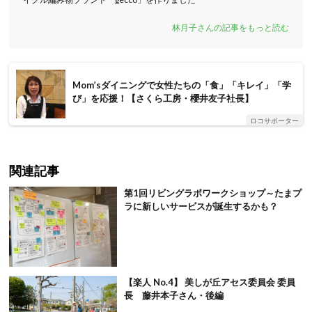
林月子さんの記事をもっと読む
Mom’sダイニングで女性たちの「食」「キレイ」「学
び」を応援！【さくら工房・櫻井友子社長】
ロコサポーター
関連記事
第1回リビングラボワークショップ～たまプ
ラに新しいサービスが誕生するかも？
【楽人 No.4】 美しが丘アセス委員会 委員
長 藤井本子さん・後編