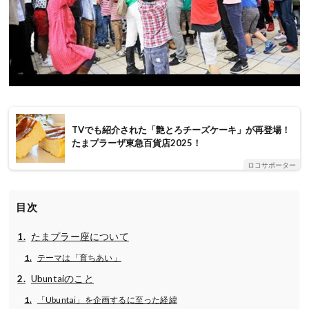
TVでも紹介された「艶とろチーズケーキ」が再登場！
たまプラーザ東急百貨店2025！
ロコサポーター
目次
たまプラー座について
テーマは「育ちあい」
Ubuntaiのこと
「Ubuntai」を企画するに至った経緯