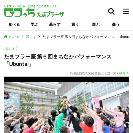
たまプラーザがもっと好きになる発見サイト
検索
食べる
学ぶ
暮らす
買う
遊ぶ
商う
HOME
暮らす
たまプラー座 第６回まちなかパフォーマンス 「Ubuntai
暮らす
たまプラー座 第６回まちなかパフォーマンス
「Ubuntai」
投稿日
2024.5.24
更新日
2024.10.7
林月子