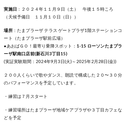
実施日
：２０２４年１１月９日（土） 午後１５時ころ
（天候予備日 １１月１０日（日））
場所
：たまプラーザ テラス ゲートプラザ1階ステーションコ
ート（たまプラーザ駅前広場）
●あおばＧＯ！最寄り乗降スポット：
1-15 ローソンたまプラ
ーザ駅南口店前(新石川3丁目15)
(実証実験期間：2024年9月3日(火)～2025年2月28日(金))
２００人くらいで歌やダンス、朗読で構成した２０〜３０分
のパフォーマンスを予定しています。
・練習は７月スタート
・練習場所はたまプラーザ地域ケアプラザや３丁目カフェな
どを予定