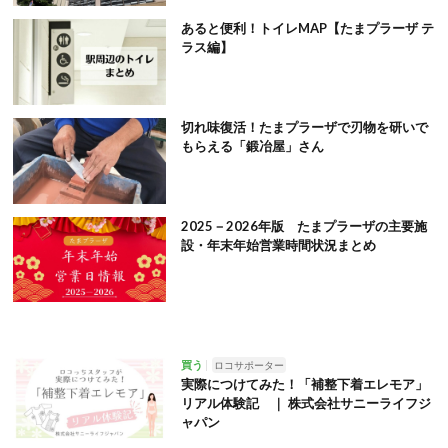
あると便利！トイレMAP【たまプラーザ テ
ラス編】
切れ味復活！たまプラーザで刃物を研いで
もらえる「鍛冶屋」さん
2025－2026年版 たまプラーザの主要施
設・年末年始営業時間状況まとめ
買う
ロコサポーター
実際につけてみた！「補整下着エレモア」
リアル体験記 ｜ 株式会社サニーライフジ
ャパン