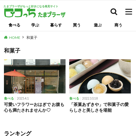
たまプラーザがもっと好きになる発見サイト
検索
食べる
学ぶ
暮らす
買う
遊ぶ
商う
HOME
和菓子
和菓子
2025.4.1
2022.10.18
食べる
食べる
可愛いフラワーおはぎで お腹も
「茶菓あずきや」で和菓子の愛
心も満たされませんか♡
らしさと美しさを堪能
ランキング