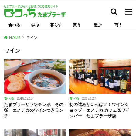
たまプラーザがもっと好きになる発見サイト
検索
食べる
学ぶ
暮らす
買う
遊ぶ
商う
HOME
ワイン
ワイン
2018.12.13
2018.12.7
食べる
食べる
たまプラーザランチレポ その
初の試みがいっぱい！ワインシ
㉔ エノテカのワインつきラン
ョップ・エノテカ カフェ＆ワイ
チ
ンバー たまプラーザ店