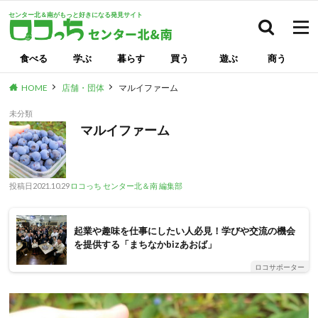
センター北＆南がもっと好きになる発見サイト
検索
食べる
学ぶ
暮らす
買う
遊ぶ
商う
HOME
店舗・団体
マルイファーム
未分類
マルイファーム
投稿日
2021.10.29
ロコっち センター北＆南 編集部
起業や趣味を仕事にしたい人必見！学びや交流の機会
を提供する「まちなかbizあおば」
ロコサポーター