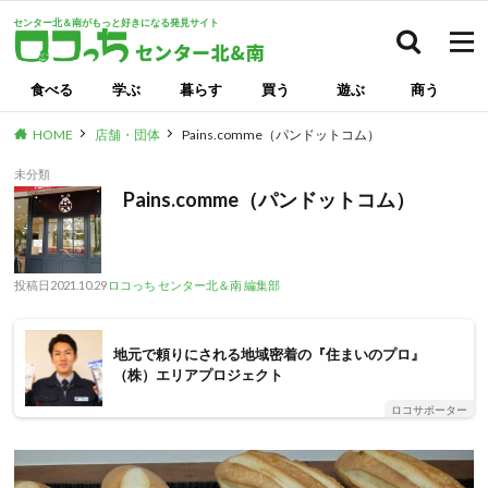
センター北＆南がもっと好きになる発見サイト
検索
食べる
学ぶ
暮らす
買う
遊ぶ
商う
HOME
店舗・団体
Pains.comme（パンドットコム）
未分類
Pains.comme（パンドットコム）
投稿日
2021.10.29
ロコっち センター北＆南 編集部
地元で頼りにされる地域密着の『住まいのプロ』
（株）エリアプロジェクト
ロコサポーター