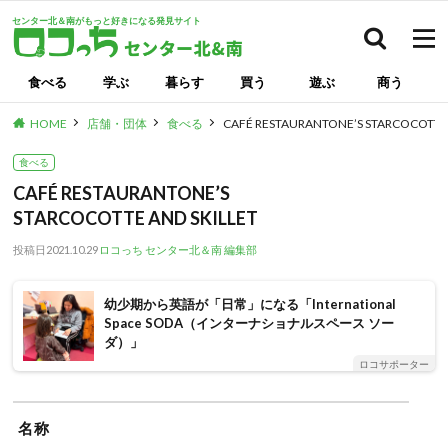
センター北＆南がもっと好きになる発見サイト
検索
食べる
学ぶ
暮らす
買う
遊ぶ
商う
HOME
店舗・団体
食べる
CAFÉ RESTAURANTONE’S STARCOCOTTE 
食べる
CAFÉ RESTAURANTONE’S
STARCOCOTTE AND SKILLET
投稿日
2021.10.29
ロコっち センター北＆南 編集部
幼少期から英語が「日常」になる「International
Space SODA（インターナショナルスペース ソー
ダ）」
ロコサポーター
名称