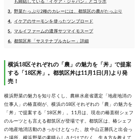
も締結している「イケア・ジャパン」とコラボ
野菜たっぷり2種のカレーには、都筑区の農がたっぷり
イケアのサーモンを使ったツンブロード
マルイファームの濃厚サツマイモスープ
都筑区丼「サステナブルカレー」詳細
横浜18区それぞれの「農」の魅力を「丼」で提案
する「18区丼」。都筑区丼は11月1日(月)より発
売！
横浜野菜の魅力を知り尽くし、農林水産省選定「地産地消の
仕事人」の椿直樹が、横浜の18区それぞれの「農」の魅力を
「丼」で提案する「18区丼」。11月は、現在の椿直樹シェフ
のルーツとも言える都筑区が登場です。都筑区は、椿シェフ
の地産地消活動のきっかけとなった、故 中山正勝氏と出会っ
た場所。横浜野菜の素晴らしさだけでなく、生き方を教えて