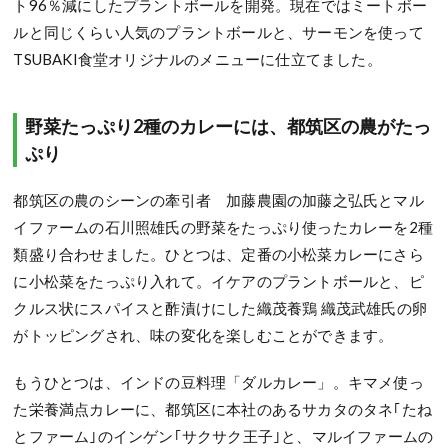
ト96％減にしたプラントボールを開発。現在ではミートボー
ルと同じくらい人気のプラントボールと、サーモンを使って
TSUBAKI食堂オリジナルのメニューに仕立てました。
野菜たっぷり2種のカレーには、都筑区の農がたっ
ぷり
都筑区の農のシーンの牽引者 加藤農園の加藤之弘氏とマル
イファームの石川照雄氏の野菜をたっぷり使ったカレーを2種
類盛り合わせました。ひとつは、定番の小松菜カレーにさら
に小松菜をたっぷり入れて。イケアのプラントボールと、ピ
クルス状にスパイスと酢漬けにした織茂養鶏 織茂武雄氏の卵
がトッピングされ、味の変化を楽しむことができます。
もうひとつは、インドの豆料理「ダルカレー」。キマメ使っ
た栄養満点カレーに、都筑区に本社のあるサカタのタネ｢たね
とファーム｣のインゲン｢サクサク王子｣と、マルイファームの