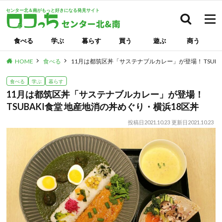
センター北＆南がもっと好きになる発見サイト
検索
食べる
学ぶ
暮らす
買う
遊ぶ
商う
HOME
食べる
11月は都筑区丼「サステナブルカレー」が登場！ TSUB
食べる
学ぶ
暮らす
11月は都筑区丼「サステナブルカレー」が登場！
TSUBAKI食堂 地産地消の丼めぐり・横浜18区丼
投稿日
2021.10.23
更新日
2021.10.23