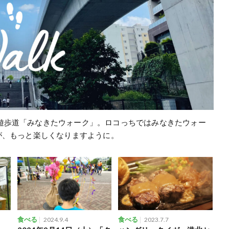
遊歩道
「
みなきたウォーク
」。ロコっちでは
みなきたウォー
が、もっと楽しくなりますように。
食べる
2024.9.4
食べる
2023.7.7