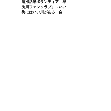
清掃活動ボランティア「早
渕川ファンクラブ」～いい
街にはいい川がある 自分
たちの手でより良い環境づ
くり～