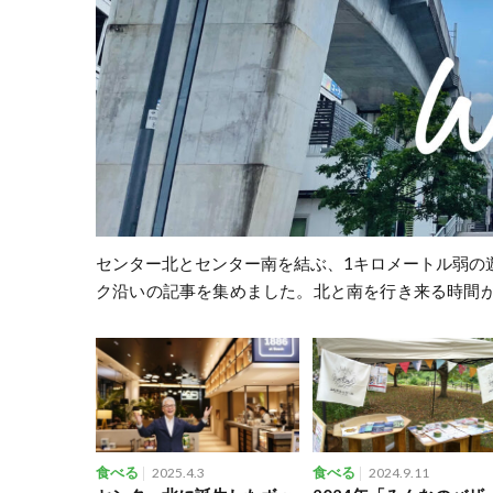
センター北とセンター南を結ぶ、1キロメートル弱の
ク
沿いの記事を集めました。北と南を行き来る時間
食べる
2025.4.3
食べる
2024.9.11