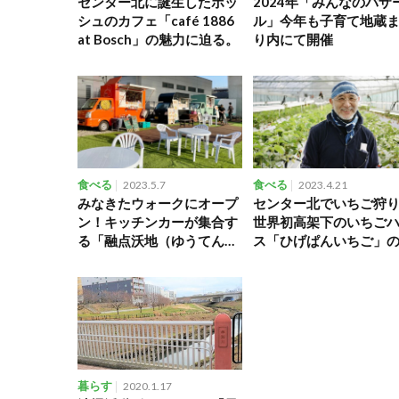
センター北に誕生したボッ
2024年「みんなのバザ
シュのカフェ「café 1886
ル」今年も子育て地蔵
at Bosch」の魅力に迫る。
り内にて開催
食べる
2023.5.7
食べる
2023.4.21
みなきたウォークにオープ
センター北でいちご狩
ン！キッチンカーが集合す
世界初高架下のいちご
る「融点沃地（ゆうてんよ
ス「ひげぱんいちご」
くち）」
戦。
暮らす
2020.1.17