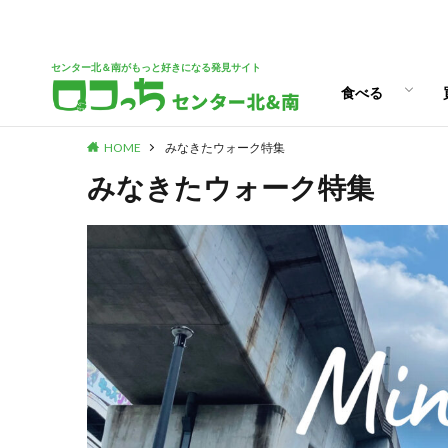
パン
スイーツ
ランチ
カフェ
センター北＆南がもっと好きになる発見サイト
食べる
HOME
みなきたウォーク特集
パン
スイーツ
ランチ
カフェ
みなきたウォーク特集