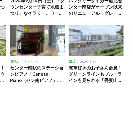
ー
2024年9月14日（土）「タ
ハングリータイガー港北セ
まつ
ウンセンター子育て地蔵ま
ンター南店がオープン以来
つり」なぞラリー、ワーク
のリニューアル！グレード
ショップなど
アップした店内を取材
遊ぶ
2022.5.24
遊ぶ
2020.7.14
り！
センター南駅のステーショ
電車好きのお子さん必見！
ハウ
ンピアノ「Cennan
グリーンラインもブルーラ
の挑
Piano（セン南ピアノ）」
インも見られる「吾妻山公
を弾いてきました
園（あずまやまこうえ
ん）」