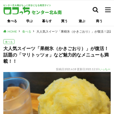
センター北＆南がもっと好きになる発見サイト
検索
食べる
学ぶ
暮らす
買う
遊ぶ
商う
HOME
食べる
大人気スイーツ「果樹氷（かきごおり）」が復活！話題
食べる
大人気スイーツ「果樹氷（かきごおり）」が復活！
話題の「マリトッツォ」など魅力的なメニューも満
載！！
投稿日
2021.6.18
更新日
2021.12.10
いっちー