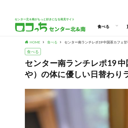
パン
スイーツ
ランチ
カフェ
センター北＆南がもっと好きになる発見サイト
食べる
HOME
食べる
センター南ランチレポ19 中国茶カフェ
パン
スイーツ
ランチ
カフェ
食べる
センター南ランチレポ19 
や）の体に優しい日替わり