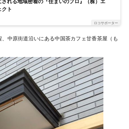
にされる地域密着の『住まいのプロ』（株）エ
ェクト
ロコサポーター
程、中原街道沿いにある中国茶カフェ甘香茶屋（も