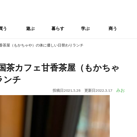
買う
遊ぶ
暮らす
学ぶ
商う
甘香茶屋（もかちゃや）の体に優しい日替わりランチ
中国茶カフェ甘香茶屋（もかちゃ
ランチ
みお
投稿日
2021.5.28
更新日
2022.3.17