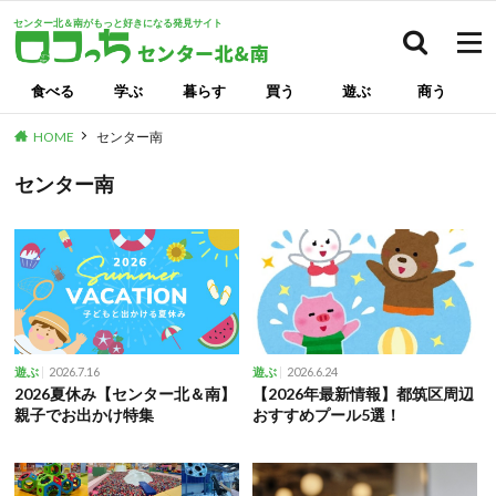
センター北＆南がもっと好きになる発見サイト
検索
食べる
学ぶ
暮らす
買う
遊ぶ
商う
HOME
センター南
センター南
2026.7.16
2026.6.24
遊ぶ
遊ぶ
2026夏休み【センター北＆南】
【2026年最新情報】都筑区周辺
親子でお出かけ特集
おすすめプール5選！