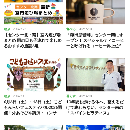
2026.5.26
2026.5.13
遊ぶ
食べる
【センター北・南】室内遊び場
「猿田彦珈琲」センター南にオ
まとめ 雨の日も子連れで楽しめ
ープン！ スペシャルティコーヒ
るおすすめ施設6選
ーと呼ばれるコーヒー界上位5%
の品質を日常に
2026.5.1
2026.4.23
遊ぶ
暮らす
6月6日（土）・13日（土）こど
10年後も歩ける体へ。整えるだ
もみらいフェスティバル2026開
けで終わらない、センター南の
催！外あそびや講演・コンサー
「スパインピラティス」
ト