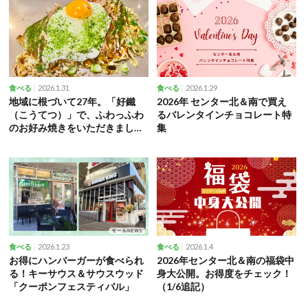
2026.1.31
2026.1.29
食べる
食べる
地域に根づいて27年。「好鐵
2026年 センター北＆南で買え
（こうてつ）」で、ふわっふわ
るバレンタインチョコレート特
のお好み焼きをいただきまし
集
た！
2026.1.23
2026.1.4
食べる
食べる
お得にハンバーガーが食べられ
2026年センター北＆南の福袋中
る！キーサウス＆サウスウッド
身大公開。お得度をチェック！
「クーポンフェスティバル」
（1/6追記）