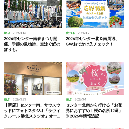
2026.4.16
2026.4.9
遊ぶ
食べる
2026年センター南春まつり開
2026年センター北＆南周辺、
催。季節の風物詩、空泳ぐ鯉の
GWおでかけ先チェック！
ぼりも。
2026.3.23
2026.3.4
遊ぶ
遊ぶ
【新店】センター南、サウスウ
センター北南から行ける「お花
ッドにフォトスタジオ「ラヴィ
見におすすめ！桜の名所12選」
クルール 港北スタジオ」オープ
※2026年情報追記
ン！キャンペーンも開催