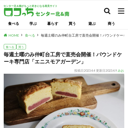
センター北＆南がもっと好きになる発見サイト
検索
食べる
学ぶ
暮らす
買う
遊ぶ
商う
HOME
食べる
毎週土曜のみ仲町台工房で直売会開催！パウンドケーキ
食べる
買う
毎週土曜のみ仲町台工房で直売会開催！パウンドケ
ーキ専門店「エニスモアガーデン」
投稿日
2023.4.4
更新日
2023.4.9
みお