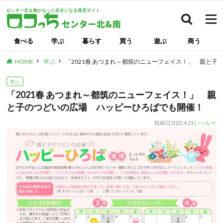
センター北＆南がもっと好きになる発見サイト
検索
食べる
学ぶ
暮らす
買う
遊ぶ
商う
HOME
学ぶ
「2021春 あつまれ～都筑のニューフェイス！」 親と
学ぶ
「2021春 あつまれ～都筑のニューフェイス！」 親
と子のつどいの広場 ハッピーひろばでも開催！
投稿日
2021.4.21
いっちー