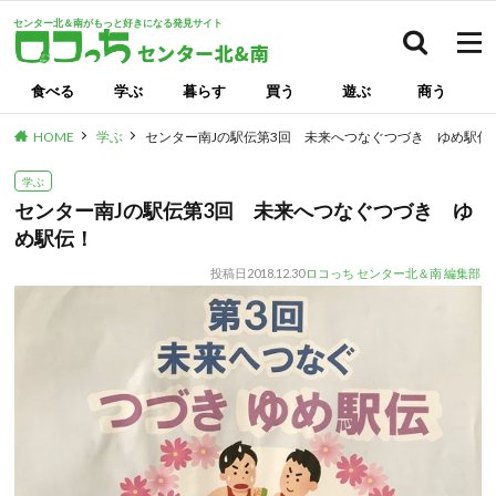
センター北＆南がもっと好きになる発見サイト
検索
食べる
学ぶ
暮らす
買う
遊ぶ
商う
HOME
学ぶ
センター南Jの駅伝第3回 未来へつなぐつづき ゆめ駅伝
学ぶ
センター南Jの駅伝第3回 未来へつなぐつづき ゆ
め駅伝！
投稿日
2018.12.30
ロコっち センター北＆南 編集部