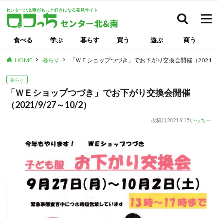
センター北＆南がもっと好きになる発見サイト
検索
食べる
学ぶ
暮らす
買う
遊ぶ
商う
HOME
暮らす
「ＷＥショップつづき」でお下がり交換会開催（2021/9/2
暮らす
「ＷＥショップつづき」でお下がり交換会開催
（2021/9/27～10/2）
投稿日
2021.9.15
いっちー