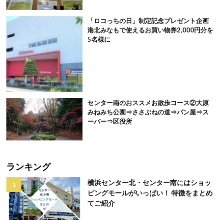
「ロコっちの日」制定記念プレゼント企画
港北みなもで使えるお買い物券2,000円分を
5名様に
センター南のおススメお散歩コース②大原
みねみち公園⇒ささぶねの道⇒パン屋⇒ス
ーパー⇒区役所
ランキング
横浜センター北・センター南にはショッ
ピングモールがいっぱい！ 特徴をまとめ
てご紹介