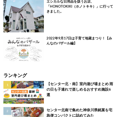
エシカルな日用品を扱うお店、
「HONOTOKIKI（ホノトキキ）」に行って
きました。
2022年9月17日は子育て地蔵まつり！【み
んなのバザール編】
ランキング
【センター北・南】室内遊び場まとめ 雨
の日も子連れで楽しめるおすすめ施設6
選
センター北南で集めた神奈川県銘菓を宅
急便コンパクトに詰めてみた