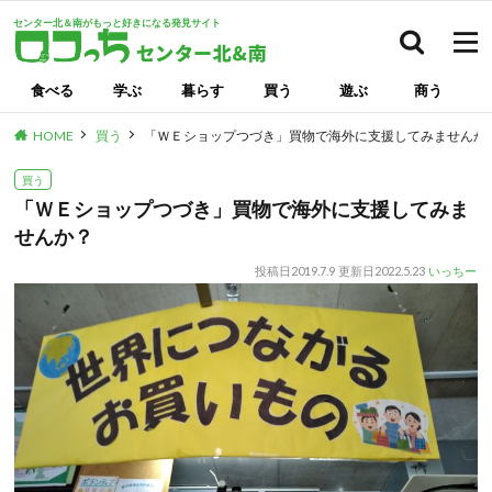
センター北＆南がもっと好きになる発見サイト
検索
食べる
学ぶ
暮らす
買う
遊ぶ
商う
HOME
買う
「ＷＥショップつづき」買物で海外に支援してみませんか
買う
「ＷＥショップつづき」買物で海外に支援してみま
せんか？
投稿日
2019.7.9
更新日
2022.5.23
いっちー