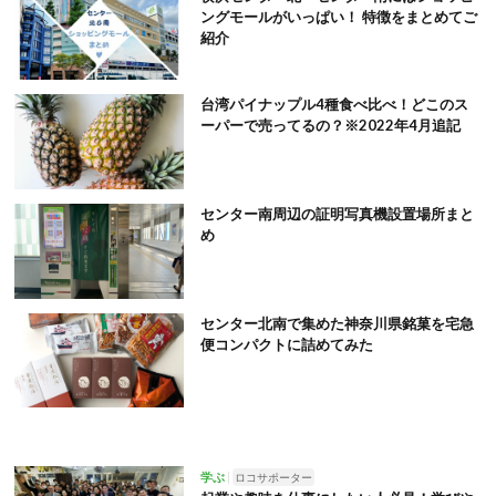
ングモールがいっぱい！ 特徴をまとめてご
紹介
台湾パイナップル4種食べ比べ！どこのス
ーパーで売ってるの？※2022年4月追記
センター南周辺の証明写真機設置場所まと
め
センター北南で集めた神奈川県銘菓を宅急
便コンパクトに詰めてみた
学ぶ
ロコサポーター