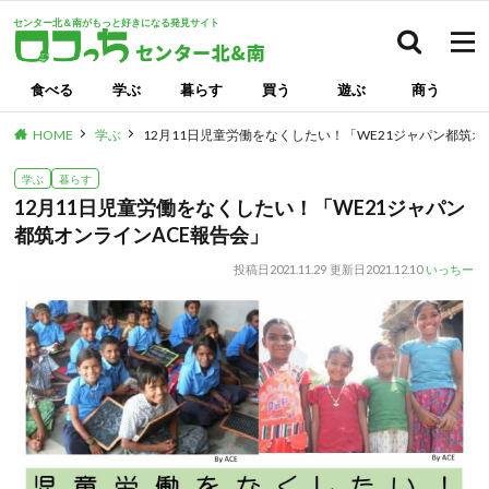
センター北＆南がもっと好きになる発見サイト
検索
食べる
学ぶ
暮らす
買う
遊ぶ
商う
HOME
学ぶ
12月11日児童労働をなくしたい！「WE21ジャパン都筑オ
学ぶ
暮らす
12月11日児童労働をなくしたい！「WE21ジャパン
都筑オンラインACE報告会」
投稿日
2021.11.29
更新日
2021.12.10
いっちー