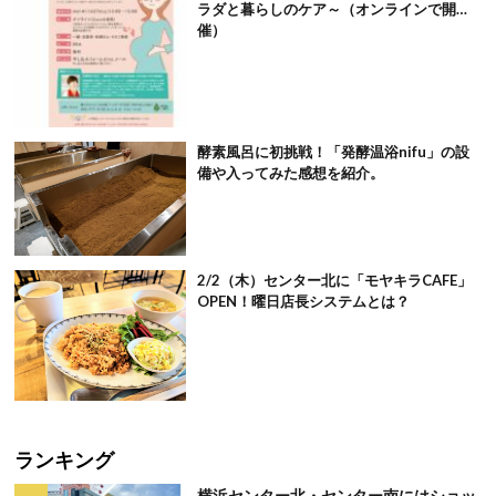
ラダと暮らしのケア～（オンラインで開
催）
酵素風呂に初挑戦！「発酵温浴nifu」の設
備や入ってみた感想を紹介。
2/2（木）センター北に「モヤキラCAFE」
OPEN！曜日店長システムとは？
ランキング
横浜センター北・センター南にはショッ