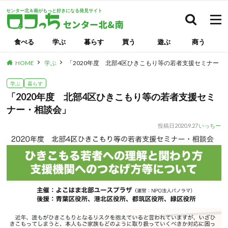
センター北＆南がもっと好きになる発見サイト
検索
食べる
学ぶ
暮らす
買う
遊ぶ
商う
HOME
学ぶ
「2020年度 北部4区ひきこもり等の若者支援セミナー・
学ぶ
暮らす
「2020年度 北部4区ひきこもり等の若者支援セミ
ナー・相談会」
投稿日
2020.9.27
いっちー