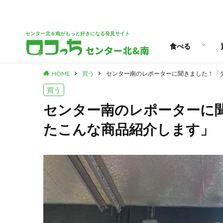
パン
スイーツ
ランチ
カフェ
センター北＆南がもっと好きになる発見サイト
食べる
HOME
買う
センター南のレポーターに聞きました！「
パン
スイーツ
ランチ
カフェ
買う
センター南のレポーターに
たこんな商品紹介します」