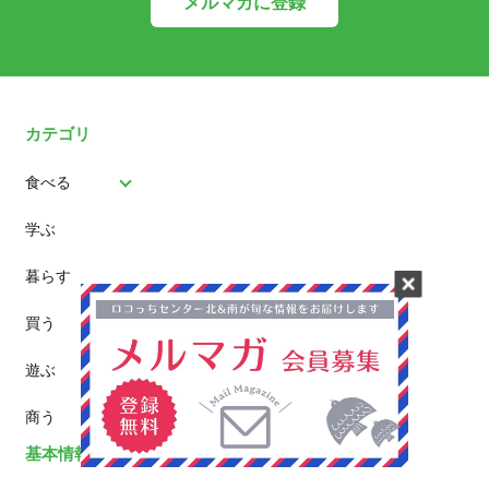
メルマガに登録
カテゴリ
食べる
学ぶ
パン
暮らす
スイーツ
買う
ランチ
遊ぶ
カフェ
商う
基本情報