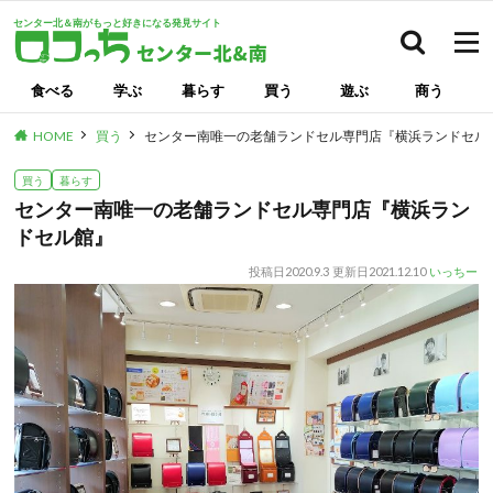
センター北＆南がもっと好きになる発見サイト
検索
食べる
学ぶ
暮らす
買う
遊ぶ
商う
HOME
買う
センター南唯一の老舗ランドセル専門店『横浜ランドセル
買う
暮らす
センター南唯一の老舗ランドセル専門店『横浜ラン
ドセル館』
投稿日
2020.9.3
更新日
2021.12.10
いっちー