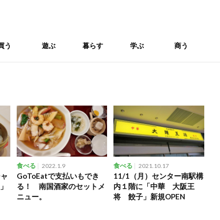
買う
遊ぶ
暮らす
学ぶ
商う
食べる
2022.1.9
食べる
2021.10.17
チャ
GoToEatで支払いもでき
11/1（月）センター南駅構
E」
る！ 南国酒家のセットメ
内１階に「中華 大阪王
ニュー。
将 餃子」新規OPEN