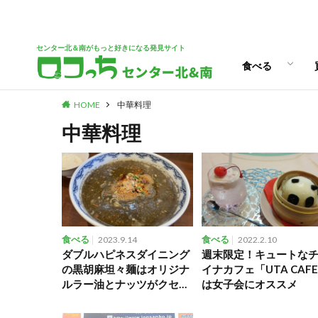
パン
スイーツ
ランチ
カフェ
センター北＆南がもっと好きになる発見サイト
食べる
HOME
中華料理
パン
スイーツ
ランチ
カフェ
中華料理
食べる
2023.9.14
食べる
2022.2.10
ダブルハピネスダイニング
週末限定！キュートな
の黒胡麻坦々麺はオリジナ
イナカフェ「UTA CAF
ルラー油とナッツがクセに
は女子会にオススメ
なるおいしさ！