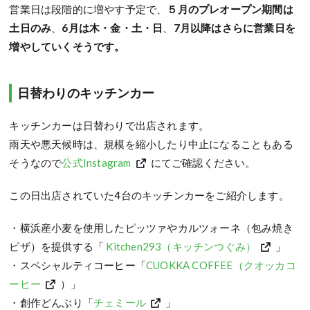
営業日は段階的に増やす予定で、
５月のプレオープン期間は
土日のみ
、
6月は木・金・土・日
、
7月以降はさらに営業日を
増やしていくそうです。
日替わりのキッチンカー
キッチンカーは日替わりで出店されます。
雨天や悪天候時は、規模を縮小したり中止になることもある
そうなので
公式Instagram
にてご確認ください。
この日出店されていた4台のキッチンカーをご紹介します。
・横浜産小麦を使用したピッツァやカルツォーネ（包み焼き
ピザ）を提供する「
Kitchen293（キッチンつぐみ）
」
・スペシャルティコーヒー「
CUOKKA COFFEE（クオッカコ
ーヒー
）」
・創作どんぶり「
チェミール
」