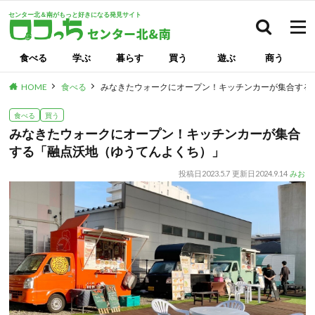
センター北＆南がもっと好きになる発見サイト
検索
食べる
学ぶ
暮らす
買う
遊ぶ
商う
HOME
食べる
みなきたウォークにオープン！キッチンカーが集合する
食べる
買う
みなきたウォークにオープン！キッチンカーが集合
する「融点沃地（ゆうてんよくち）」
投稿日
2023.5.7
更新日
2024.9.14
みお