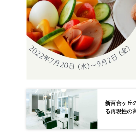
新百合ヶ丘の
る再現性の