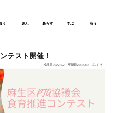
買う
遊ぶ
暮らす
学ぶ
商う
！
コンテスト開催！
みずき
投稿日
2022.8.2
更新日
2022.8.2