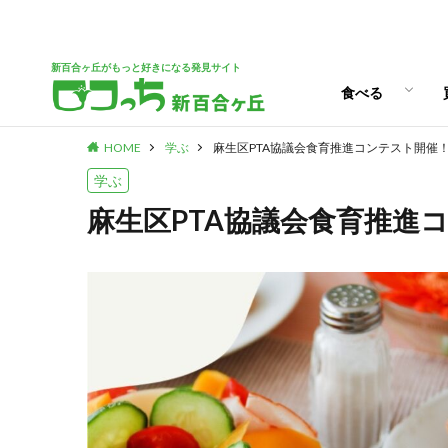
ランチ
スイーツ
新百合ヶ丘がもっと好きになる発見サイト
食べる
HOME
学ぶ
麻生区PTA協議会食育推進コンテスト開催
ランチ
スイーツ
学ぶ
麻生区PTA協議会食育推進