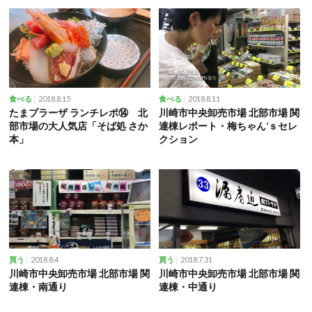
2018.8.15
2018.8.11
食べる
食べる
たまプラーザ ランチレポ⑭ 北
川崎市中央卸売市場 北部市場 関
部市場の大人気店「そば処 さか
連棟レポート・梅ちゃん’ｓセレ
本」
クション
2018.8.4
2018.7.31
買う
買う
川崎市中央卸売市場 北部市場 関
川崎市中央卸売市場 北部市場 関
連棟・南通り
連棟・中通り