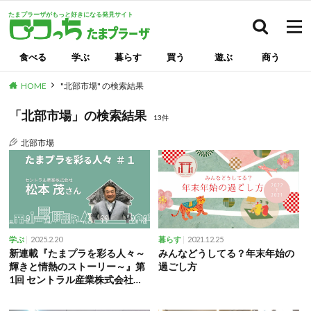
たまプラーザがもっと好きになる発見サイト
検索
食べる
学ぶ
暮らす
買う
遊ぶ
商う
HOME
"北部市場" の検索結果
「北部市場」の検索結果
13件
北部市場
2025.2.20
2021.12.25
学ぶ
暮らす
新連載『たまプラを彩る人々～
みんなどうしてる？年末年始の
輝きと情熱のストーリー～』第
過ごし方
1回 セントラル産業株式会社
代表取締役 松本 茂 氏