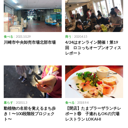
2021.10.29
2020.4.15
食べる
商う
川崎市中央卸売市場北部市場
4/24はオンライン開催！第19
回 ロコっちオープンオフィス
レポート
2020.1.3
2018.9.4
暮らす
食べる
動植物の名前を覚えるまち歩
【閉店】たまプラーザランチレ
き！〜100段階段プロジェク
ポート⑯ 子連れもOKの穴場
ト〜
レストラン LOKAHI