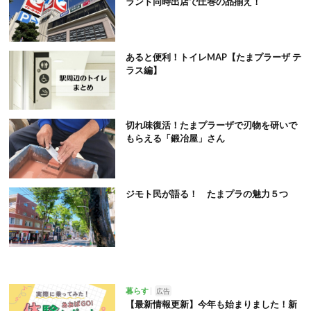
ランド同時出店で圧巻の品揃え！
あると便利！トイレMAP【たまプラーザ テ
ラス編】
切れ味復活！たまプラーザで刃物を研いで
もらえる「鍛冶屋」さん
ジモト民が語る！ たまプラの魅力５つ
暮らす
広告
【最新情報更新】今年も始まりました！新