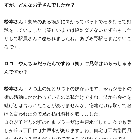
すが、どんなお子さんでしたか？
松本さん：
東急のある場所に向かってバットで石を打って野
球をしていました（笑）いまでは絶対ダメないたずらもした
りして駅員さんに怒られましたね。あざみ野駅もまだないこ
ろです。
ロコ：やんちゃだったんですね（笑）ご兄弟はいらっしゃる
んですか？
松本さん
：２つ上の兄と９つ下の妹がいます。今もジモトの
街の活動にかかわっているのは私だけですね。父から会社を
継げとは言われたことがありませんが、宅建だけは取ってお
けと言われたので兄と私は資格を取りました。
自分が子どもの頃のたまプラーザは井戸水でした。今でも美
しが丘５丁目には井戸水がありますよね。自宅は五右衛門風
呂にかやぶき屋根だったので友達を呼びたくなかったです