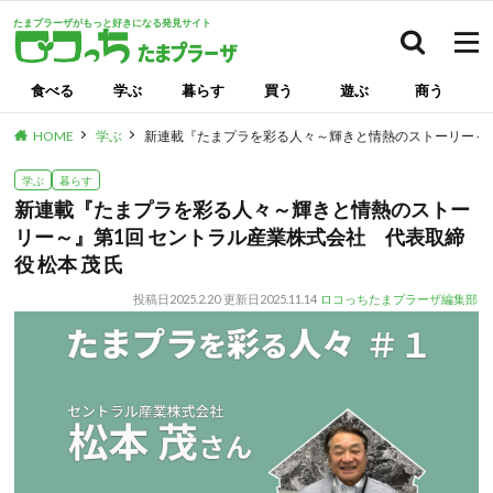
たまプラーザがもっと好きになる発見サイト
検索
食べる
学ぶ
暮らす
買う
遊ぶ
商う
HOME
学ぶ
新連載『たまプラを彩る人々～輝きと情熱のストーリー～』第
学ぶ
暮らす
新連載『たまプラを彩る人々～輝きと情熱のストー
リー～』第1回 セントラル産業株式会社 代表取締
役 松本 茂 氏
投稿日
2025.2.20
更新日
2025.11.14
ロコっちたまプラーザ編集部