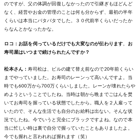
のですが、父の体調が回復しなかったので引継ぎもほどんど
なく、経営やお金の管理のことは何も分からず、最初の半年
くらいは本当にバタバタでした。３０代前半くらいだったか
らなんとかなったかな。
ロコ：お話を伺っているだけでも大変なのが伝わります
。
お
寿司屋はいつまで続けられたんですか？
松本さん：
寿司松は、ビルの建て替え前なので20年前くらい
までやっていました。お寿司のレーンって高いんですよ。当
時でも600万から700万くらいしました。レーンが壊れたらや
めようということでしたね。当時は朝から晩までごはんを焚
いてお寿司を握っている状態でしたから。職人を２人雇って
いたので、そんな生活でも自分のお給料は出ない。そんな状
況でしたね。今でいうと完全にブラックですよね。なので本
当に忙しい時は裏で自分で握っていたこともありましたよ。
今でも握れと言われれば握れます（笑）