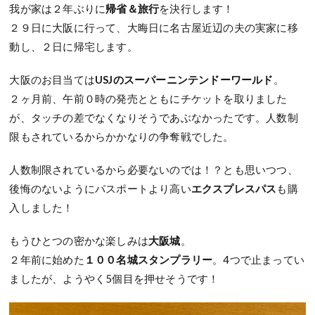
我が家は２年ぶりに
帰省＆旅行
を決行します！
２９日に大阪に行って、大晦日に名古屋近辺の夫の実家に移
動し、２日に帰宅します。
大阪のお目当ては
USJのスーパーニンテンドーワールド
。
２ヶ月前、午前０時の発売とともにチケットを取りました
が、タッチの差でなくなりそうであぶなかったです。人数制
限もされているからかかなりの争奪戦でした。
人数制限されているから必要ないのでは！？とも思いつつ、
後悔のないようにパスポートより高い
エクスプレスパス
も購
入しました！
もうひとつの密かな楽しみは
大阪城
。
２年前に始めた
１００名城スタンプラリー
。4つで止まってい
ましたが、ようやく5個目を押せそうです！