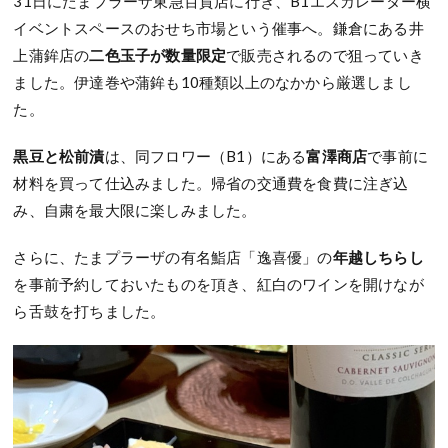
31日にたまプラーザ東急百貨店に行き、B1エスカレーター横
イベントスペースのおせち市場という催事へ。鎌倉にある井
上蒲鉾店の
二色玉子が数量限定
で販売されるので狙っていき
ました。伊達巻や蒲鉾も10種類以上のなかから厳選しまし
た。
黒豆と松前漬
は、同フロワー（B1）にある
富澤商店
で事前に
材料を買って仕込みました。帰省の交通費を食費に注ぎ込
み、自粛を最大限に楽しみました。
さらに、たまプラーザの有名鮨店「逸喜優」の
年越しちらし
を事前予約しておいたものを頂き、紅白のワインを開けなが
ら舌鼓を打ちました。