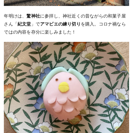
年明けは、
驚神社
に参拝し、神社近くの昔ながらの和菓子屋
さん「
紀文堂
」で
アマビエの練り切り
を購入。コロナ禍なら
ではの内容を存分に楽しみました！