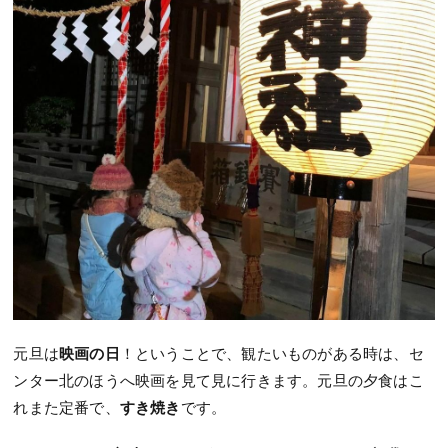
元旦は
映画の日
！ということで、観たいものがある時は、セ
ンター北のほうへ映画を見て見に行きます。元旦の夕食はこ
れまた定番で、
すき焼き
です。