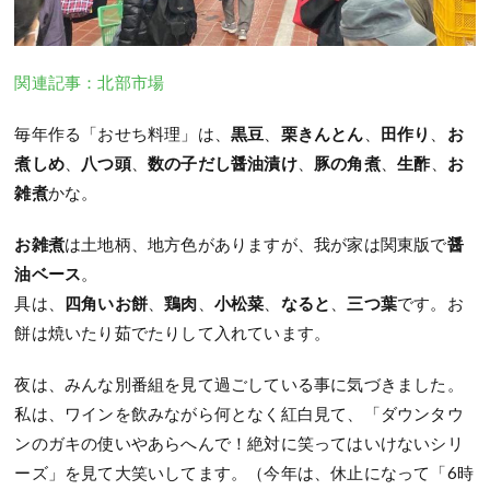
関連記事：北部市場
毎年作る「おせち料理」は、
黒豆
、
栗きんとん
、
田作り
、
お
煮しめ
、
八つ頭
、
数の子だし醤油漬け
、
豚の角煮
、
生酢
、
お
雑煮
かな。
お雑煮
は土地柄、地方色がありますが、我が家は関東版で
醤
油ベース
。
具は、
四角いお餅
、
鶏肉
、
小松菜
、
なると
、
三つ葉
です。お
餅は焼いたり茹でたりして入れています。
夜は、みんな別番組を見て過ごしている事に気づきました。
私は、ワインを飲みながら何となく紅白見て、「ダウンタウ
ンのガキの使いやあらへんで！絶対に笑ってはいけないシリ
ーズ」を見て大笑いしてます。（今年は、休止になって「6時