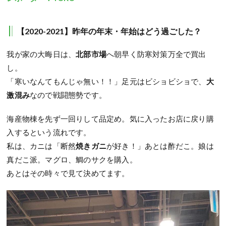
【2020-2021】昨年の年末・年始はどう過ごした？
我が家の大晦日は、
北部市場
へ朝早く防寒対策万全で買出
し。
「寒いなんてもんじゃ無い！！」足元はビショビショで、
大
激混み
なので戦闘態勢です。
海産物棟を先ず一回りして品定め。気に入ったお店に戻り購
入するという流れです。
私は、カニは「断然
焼きガニ
が好き！」あとは酢だこ。娘は
真だこ派。マグロ、鯛のサクを購入。
あとはその時々で見て決めてます。