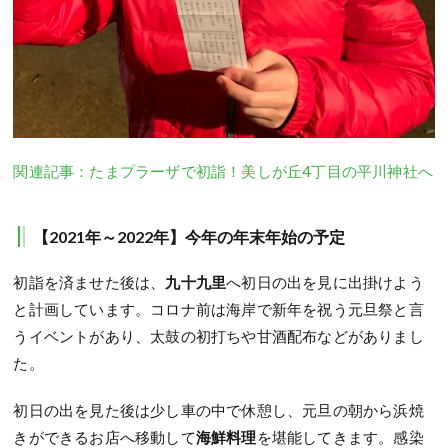
関連記事：たまプラーザで初詣！美しが丘4丁目の平川神社へ
【2021年～2022年】今年の年末年始の予定
初詣を済ませた後は、
九十九里
へ初日の出を見に出掛けよう
と計画しています。
コロナ前は海岸で新年を祝う元旦祭と言
うイベントがあり、太鼓の初打ちや甘酒配布などがありまし
た。
初日の出を見た後は少し車の中で休憩し、元旦の朝から浜焼
きができるお店へ移動して
海鮮料理
を堪能してきます。
感染