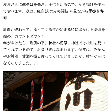
麦屋さんに
生そば
を発注。子供もいるので、かき揚げを作っ
て食べます。夜は、紅白(夫のみ格闘技)を見ながら
手巻き寿
司
。
紅白が終わって、ゆく年くる年が始まる頃に出かける準備を
始め、カウントダウン！
年が開けたら、近所の
平川神社へ初詣
。神社では松明を焚い
てくれているので、お参り後は温まれます。例年は、みかん
やお神酒、甘酒を振る舞ってくれていましたが、昨年からは
なくなりました。。。