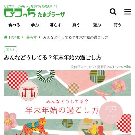
たまプラーザがもっと好きになる発見サイト
検索
食べる
学ぶ
暮らす
買う
遊ぶ
商う
HOME
暮らす
みんなどうしてる？年末年始の過ごし方
暮らす
みんなどうしてる？年末年始の過ごし方
投稿日
2021.12.25
更新日
2021.12.26
mika