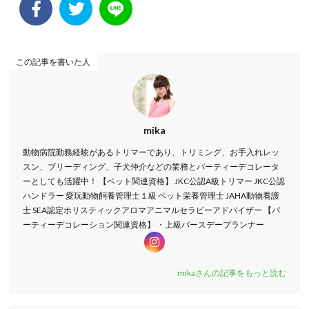
この記事を書いた人
mika
動物病院勤務経験があるトリマーであり、トリミング、お手入れレッ
スン、ブリーディング、子犬仲介などの業務とパーティーデコレータ
ーとしても活躍中！ 【ペット関連資格】 JKC公認A級トリマー JKC公認
ハンドラー 愛玩動物飼養管理士１級 ペット栄養管理士 JAHA動物看護
士 SEA認定ホリスティックアロマアニマルセラピーアドバイザー 【パ
ーティーデコレーション関連資格】 ・上級バースデープランナー
mikaさんの記事をもっと読む