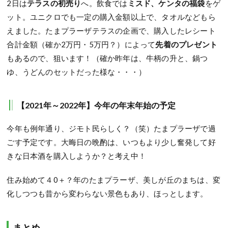
2日は
テラスの初売り
へ。飲食では
ミスド、ケンタの福袋
をゲ
ット。ユニクロでも一定の購入金額以上で、タオルなどもら
えました。たまプラーザテラスの企画で、購入したレシート
合計金額（確か2万円・5万円？）によって
先着のプレゼント
もあるので、狙います！（確か昨年は、牛柄の升と、鍋つ
ゆ、うどんのセットだった様な・・・）
【2021年～2022年】今年の年末年始の予定
今年も例年通り、ジモト民らしく？（笑）たまプラーザで過
ごす予定です。大晦日の晩酌は、いつもより少し奮発して好
きな日本酒を購入しようか？と考え中！
住み始めて４0＋？年のたまプラーザ、美しが丘のまちは、変
化しつつも昔から変わらない景色もあり、ほっとします。
まとめ