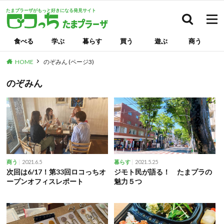
たまプラーザがもっと好きになる発見サイト
検索
食べる
学ぶ
暮らす
買う
遊ぶ
商う
HOME
のぞみん (ページ3)
のぞみん
2021.6.5
2021.5.25
商う
暮らす
次回は6/17！第33回ロコっちオ
ジモト民が語る！ たまプラの
ープンオフィスレポート
魅力５つ