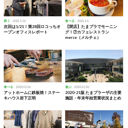
2021.1.16
2021.1.6
商う
食べる
次回は1/21！第28回ロコっちオ
【閉店】たまプラでモーニン
ープンオフィスレポート
グ！⑦カフェレストラン
merce（メルチェ）
2020.12.26
2020.12.20
食べる
遊ぶ
アットホームに鉄板焼！ステー
2020-21版 たまプラーザの主要
キハウス岩下正明
施設・年末年始営業状況まとめ