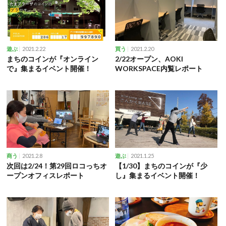
2021.2.22
2021.2.20
遊ぶ
買う
まちのコインが『オンライン
2/22オープン、AOKI
で』集まるイベント開催！
WORKSPACE内覧レポート
2021.2.8
2021.1.25
商う
遊ぶ
次回は2/24！第29回ロコっちオ
【1/30】まちのコインが『少
ープンオフィスレポート
し』集まるイベント開催！