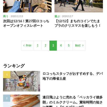
2020.12.13
2020.12.7
商う
遊ぶ
次回は12/16！第27回ロコっち
【12/12】まちのコインでたま
オープンオフィスレポート
プラのクリスマスを楽しもう！
Prev
1
2
3
4
5
Next
ランキング
ロコっちスタッフがおすすめする、デパ
地下の帰省土産
連日飛ぶように売れる「ベッカライ徳多
朗」のミルククリーム。賞味時間の短さ