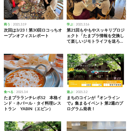
2021.3.19
2021.3.16
商う
学ぶ
次回は3/23！第30回ロコっちオ
第21回もやもやスッキリプロジ
ープンオフィスレポート
ェクト「たまプラ情報を交換し
て楽しいジモトライフを送ろ
う！」開催
2021.3.4
2021.3.2
食べる
遊ぶ
たまプラランチレポ52 本格イ
まちのコインが『オンライン
ンド・ネパール・タイ料理レス
で』集まるイベント 第2週のプ
トラン YABIN（エビン）
ログラム発表！