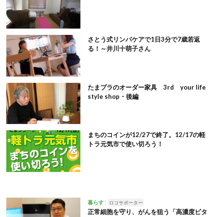
さとう式リンパケアで1日3分で7歳若返
る！～井川十萌子さん
たまプラのオーダー家具 3rd your life
style shop・後編
まちのコインが12/27で終了。12/17の軽
トラ元気市で使い切ろう！
暮らす
ロコサポーター
正常細胞を守り、がんを狙う「高濃度ビタ