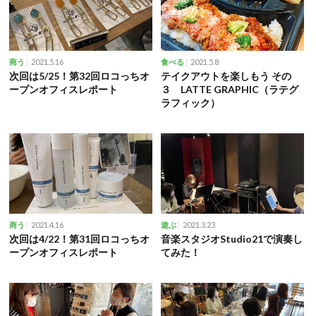
2021.5.16
2021.5.8
商う
食べる
次回は5/25！第32回ロコっちオ
テイクアウトを楽しもう その
ープンオフィスレポート
３ LATTE GRAPHIC（ラテグ
ラフィック）
2021.4.16
2021.3.23
商う
遊ぶ
次回は4/22！第31回ロコっちオ
音楽スタジオStudio21で演奏し
ープンオフィスレポート
てみた！